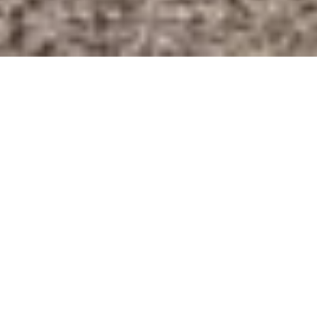
Volle Energie für
die E-Flotte von
morgen
Mitarbeiterladen und Flottenelektrifizierung
Die Zukunft im Blick:
Swisslog
treibt den Ausbau
nachhaltiger Mobilität konsequent voran und setzt
dabei auf Ladeinfrastruktur von Compleo Charging